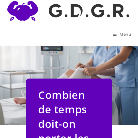
Skip
to
content
Menu
Combien
de temps
doit-on