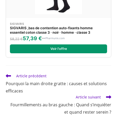
SIGVARIS
SIGVARIS ,bas de contention auto-fixants homme
essentiel coton classe 3 · noir · homme · classe 3
57,39 €
Pharmunix.com
58,22 €
Voir l'offre
Read
Article précédent
more
Pourquoi la main droite gratte : causes et solutions
articles
efficaces
Article suivant
Fourmillements au bras gauche : Quand s’inquiéter
et quand rester serein ?