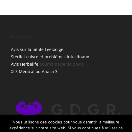
Dossiers
Avis sur la pilule Leeloo gé
Stérilet cuivre et problèmes intestinaux
Avis Herbalife
pour la perte de poids
XLS Medical ou Anaca 3
×
Nous utilisons des cookies pour vous garantir la meilleure
🔥 TOP VENTE
expérience sur notre site web. Si vous continuez à utiliser ce
SIGVARIS ,bas de contention auto-