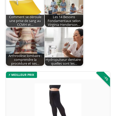
Comment se déroule
Les 14 Besoins
une prise de sang au
Fondamentaux selon
CCMH et…
Virginia Henderson…
Arthrodèse lombaire :
comprendre la
Hydropulseur dentaire :
procédure et ses…
quelles sont les…
⚡ MEILLEUR PRIX
-1%