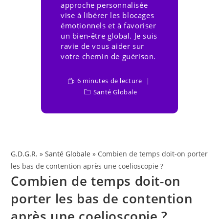
approche personnalisée
vise à libérer les blocages
émotionnels et à favoriser
un bien-être global. Je suis
ravie de vous aider sur
votre chemin de guérison.
6 minutes de lecture
Santé Globale
G.D.G.R.
»
Santé Globale
» Combien de temps doit-on porter
les bas de contention après une coelioscopie ?
Combien de temps doit-on
porter les bas de contention
après une coelioscopie ?