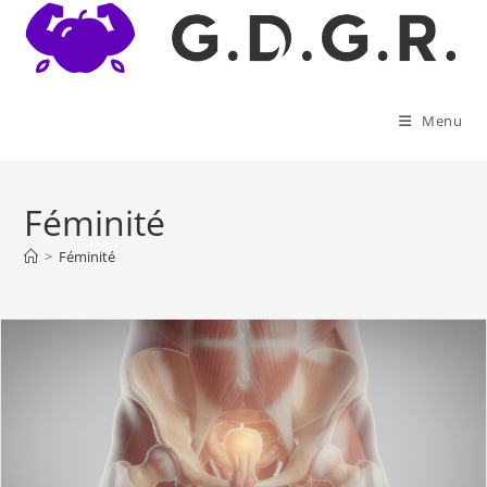
Skip
to
content
Menu
Féminité
>
Féminité