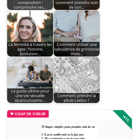
composition :
comment prendre soin
comprendre ses…
de son…
La féminité à travers les
Comment utiliser une
âges : histoire,
calculatrice de grossesse
évolution…
mois…
Le guide ultime pour
une vie sexuelle
Comment prendre la
épanouissante…
pilule Leeloo ?
♥ COUP DE COEUR
-41%