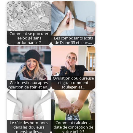
Comment se procurer
leeloo gé sans
Les composants actifs
ordonnance ?
de Diane 35 et leurs…
Ovulation douloureuse
Gaz intestinaux après
et gaz : comment
insertion de stérilet en…
soulager les…
Le rôle des hormones
Comment calculer la
dans les douleurs
date de conception de
menstruelles…
votre bébé ?