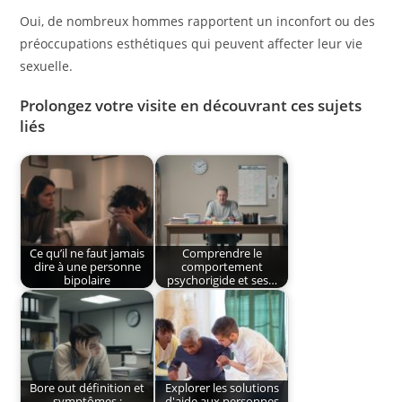
Oui, de nombreux hommes rapportent un inconfort ou des
préoccupations esthétiques qui peuvent affecter leur vie
sexuelle.
Prolongez votre visite en découvrant ces sujets
liés
Ce qu’il ne faut jamais
Comprendre le
dire à une personne
comportement
bipolaire
psychorigide et ses…
Bore out définition et
Explorer les solutions
symptômes :
d'aide aux personnes