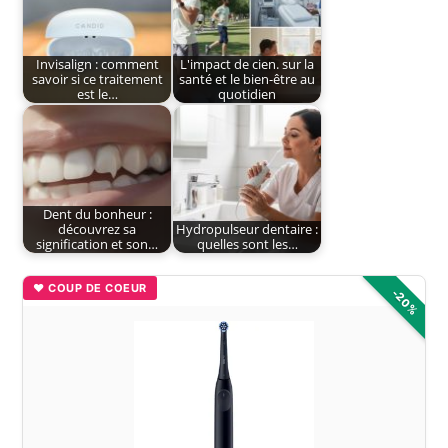
Invisalign : comment
L'impact de cien. sur la
savoir si ce traitement
santé et le bien-être au
est le…
quotidien
Dent du bonheur :
découvrez sa
Hydropulseur dentaire :
signification et son…
quelles sont les…
♥ COUP DE COEUR
-20%