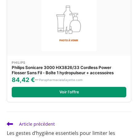
PHILIPS
Philips Sonicare 3000 HX3826/33 Cordless Power
Flosser Sans Fil - Boîte 1 hydropulseur + accessoires
84,42 €
Parapharmacielafayette.com
Voir l'offre
Read
Article précédent
more
Les gestes d’hygiène essentiels pour limiter les
articles