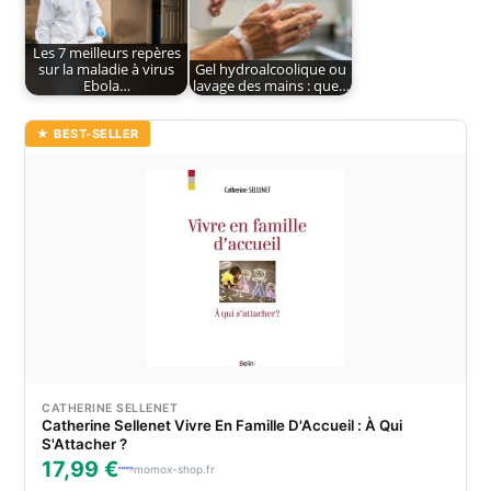
Les 7 meilleurs repères
sur la maladie à virus
Gel hydroalcoolique ou
Ebola…
lavage des mains : que…
★ BEST-SELLER
CATHERINE SELLENET
Catherine Sellenet Vivre En Famille D'Accueil : À Qui
S'Attacher ?
17,99 €
momox-shop.fr