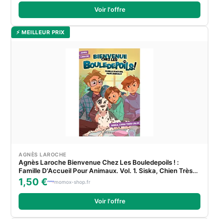
Voir l'offre
⚡ MEILLEUR PRIX
AGNÈS LAROCHE
Agnès Laroche Bienvenue Chez Les Bouledepoils ! :
Famille D'Accueil Pour Animaux. Vol. 1. Siska, Chien Très
Câlin
1,50 €
momox-shop.fr
Voir l'offre