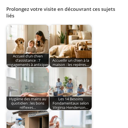
Prolongez votre visite en découvrant ces sujets
liés
Accueil d’un chien
d’assistance : 7
Accueillir un chien à la
engagements à anticiper
maison : les repères…
Hygiène des mains au
Les 14 Besoins
quotidien : les bons
Fondamentaux selon
réflexes…
Virginia Henderson…