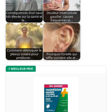
Conséquences d’un taux
Douleur intercostale
tsh élevée sur la santé et
gauche : causes
le…
fréquentes et…
Comment débloquer le
plexus solaire pour
Pourquoi l’oreille qui
améliorer…
siffle survient-elle et…
⚡ MEILLEUR PRIX