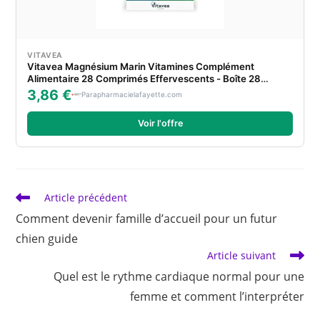
VITAVEA
Vitavea Magnésium Marin Vitamines Complément
Alimentaire 28 Comprimés Effervescents - Boîte 28
Comprimés Effervescent
3,86 €
Parapharmacielafayette.com
Voir l'offre
Read
Article précédent
more
Comment devenir famille d’accueil pour un futur
articles
chien guide
Article suivant
Quel est le rythme cardiaque normal pour une
femme et comment l’interpréter