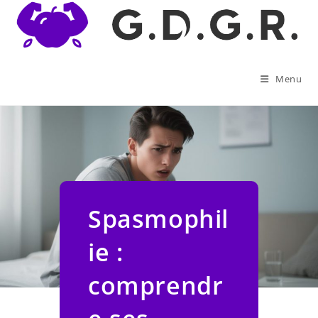
Skip
to
content
Menu
Spasmophil
ie :
comprendr