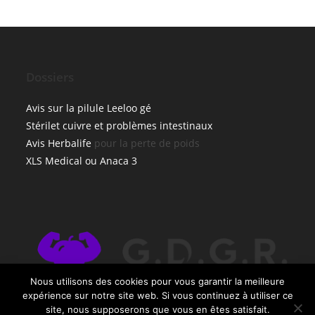
Dossiers
Avis sur la pilule Leeloo gé
Stérilet cuivre et problèmes intestinaux
Avis Herbalife
pour la perte de poids
XLS Medical ou Anaca 3
×
Nous utilisons des cookies pour vous garantir la meilleure
🔥 TOP VENTE
expérience sur notre site web. Si vous continuez à utiliser ce
Vitavea Magnésium Marin Vitamines
site, nous supposerons que vous en êtes satisfait.
Voir l'offre
Complément Alimentaire 28 …