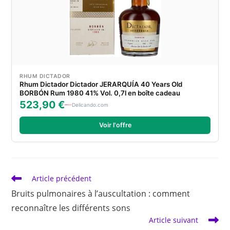
RHUM DICTADOR
Rhum Dictador Dictador JERARQUÍA 40 Years Old
BORBÓN Rum 1980 41% Vol. 0,7l en boîte cadeau
523,90 €
Delicando.com
Voir l'offre
Read
Article précédent
more
Bruits pulmonaires à l’auscultation : comment
articles
reconnaître les différents sons
Article suivant