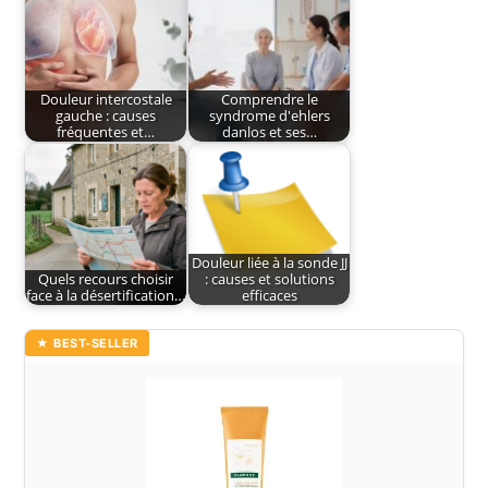
Douleur intercostale
Comprendre le
gauche : causes
syndrome d'ehlers
fréquentes et…
danlos et ses…
Douleur liée à la sonde JJ
Quels recours choisir
: causes et solutions
face à la désertification…
efficaces
★ BEST-SELLER