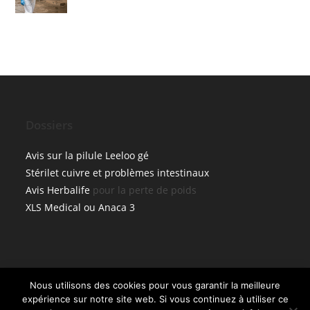
Dossiers
Avis sur la pilule Leeloo gé
Stérilet cuivre et problèmes intestinaux
Avis Herbalife
pour la perte de poids
XLS Medical ou Anaca 3
×
Nous utilisons des cookies pour vous garantir la meilleure
🔥 TOP VENTE
expérience sur notre site web. Si vous continuez à utiliser ce
Klorane Dépilatoiresépilatoire - Crème