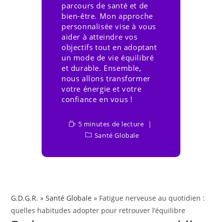
parcours de santé et de
bien-être. Mon approche
personnalisée vise à vous
aider à atteindre vos
objectifs tout en adoptant
un mode de vie équilibré
et durable. Ensemble,
nous allons transformer
votre énergie et votre
confiance en vous !
5 minutes de lecture
Santé Globale
G.D.G.R.
»
Santé Globale
» Fatigue nerveuse au quotidien :
quelles habitudes adopter pour retrouver l’équilibre