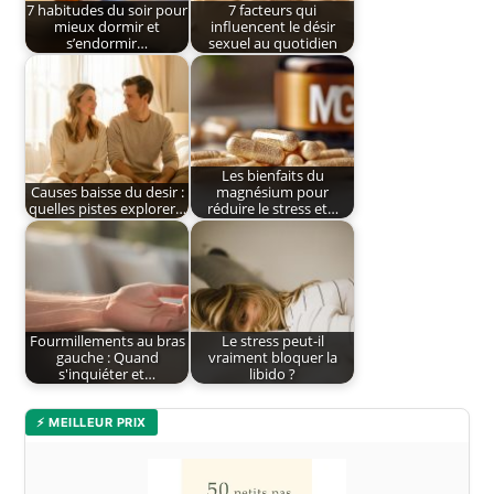
7 habitudes du soir pour
7 facteurs qui
mieux dormir et
influencent le désir
s’endormir…
sexuel au quotidien
Les bienfaits du
Causes baisse du desir :
magnésium pour
quelles pistes explorer…
réduire le stress et…
Fourmillements au bras
Le stress peut-il
gauche : Quand
vraiment bloquer la
s'inquiéter et…
libido ?
⚡ MEILLEUR PRIX