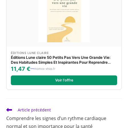
ÉDITIONS LUNE CLAIRE
Éditions Lune claire 50 Petits Pas Vers Une Grande Vie:
Des Habitudes Simples Et Inspirantes Pour Reprendre
Confiance, Retrouver Ton Équilibre Et Cultiver Le Bien Être
11,47 €
momox-shop.fr
Au Quotidien.
Voir l'offre
Read
Article précédent
more
Comprendre les signes d’un rythme cardiaque
articles
normal et son importance pour la santé