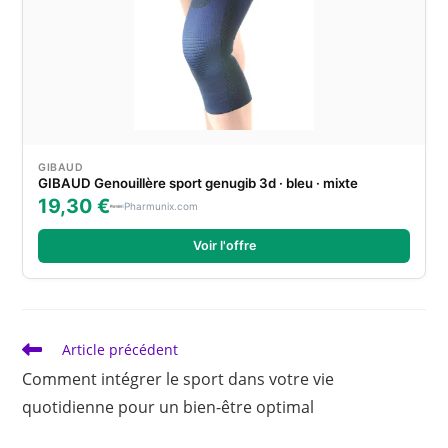
GIBAUD
GIBAUD Genouillère sport genugib 3d · bleu · mixte
19,30 €
Pharmunix.com
Voir l'offre
Read
Article précédent
more
Comment intégrer le sport dans votre vie
articles
quotidienne pour un bien-être optimal