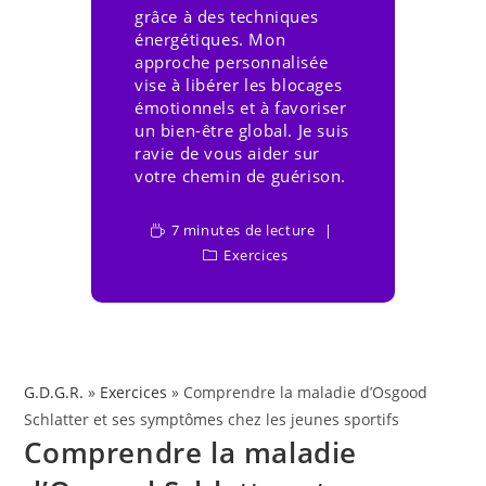
grâce à des techniques
énergétiques. Mon
approche personnalisée
vise à libérer les blocages
émotionnels et à favoriser
un bien-être global. Je suis
ravie de vous aider sur
votre chemin de guérison.
7 minutes de lecture
Exercices
G.D.G.R.
»
Exercices
» Comprendre la maladie d’Osgood
Schlatter et ses symptômes chez les jeunes sportifs
Comprendre la maladie