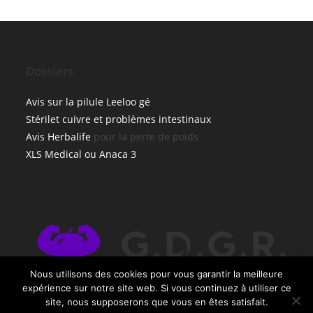
Dossiers
Avis sur la pilule Leeloo gé
Stérilet cuivre et problèmes intestinaux
Avis Herbalife
pour la perte de poids
XLS Medical ou Anaca 3
×
Nous utilisons des cookies pour vous garantir la meilleure
🔥 TOP VENTE
expérience sur notre site web. Si vous continuez à utiliser ce
GIBAUD Genouillère sport genugib 3d ·
site, nous supposerons que vous en êtes satisfait.
Voir l'offre
bleu · mixte