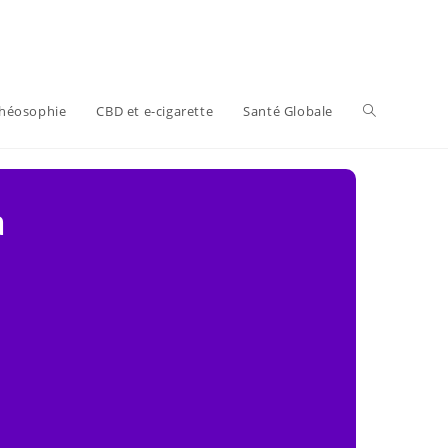
Toggle
héosophie
CBD et e-cigarette
Santé Globale
website
a
search