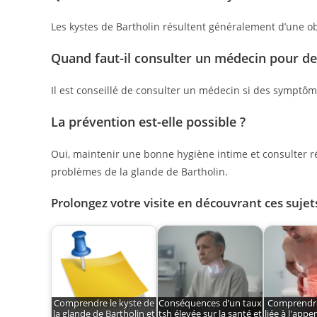
Les kystes de Bartholin résultent généralement d’une obs
Quand faut-il consulter un médecin pour d
Il est conseillé de consulter un médecin si des symptô
La prévention est-elle possible ?
Oui, maintenir une bonne hygiène intime et consulter r
problèmes de la glande de Bartholin.
Prolongez votre visite en découvrant ces sujets
Comprendre le kyste de
Conséquences d’un taux
Comprendre
la glande de Bartholin et
tsh élevée sur la santé et
liée à l'appe