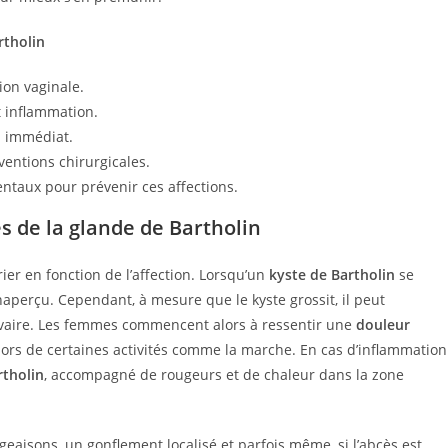
rtholin
ion vaginale.
t inflammation.
l immédiat.
ventions chirurgicales.
ntaux pour prévenir ces affections.
 de la glande de Bartholin
ier en fonction de l’affection. Lorsqu’un
kyste de Bartholin
se
naperçu. Cependant, à mesure que le kyste grossit, il peut
lvaire. Les femmes commencent alors à ressentir une
douleur
 lors de certaines activités comme la marche. En cas d’inflammation
rtholin
, accompagné de rougeurs et de chaleur dans la zone
sons, un gonflement localisé et parfois même, si l’abcès est