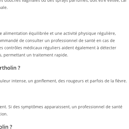
es douches vaginales ou des sprays parfumés, doit être évitée, car
nale.
e alimentation équilibrée et une activité physique régulière,
ecommandé de consulter un professionnel de santé en cas de
es contrôles médicaux réguliers aident également à détecter
s, permettant un traitement rapide.
tholin ?
eur intense, un gonflement, des rougeurs et parfois de la fièvre.
ment. Si des symptômes apparaissent, un professionnel de santé
ion.
lin ?