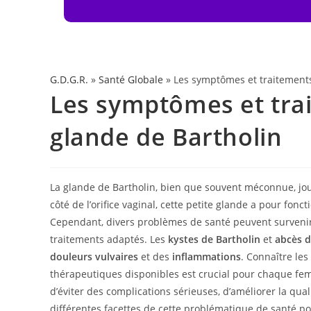
G.D.G.R.
»
Santé Globale
» Les symptômes et traitements 
Les symptômes et trai
glande de Bartholin
La glande de Bartholin, bien que souvent méconnue, jou
côté de l’orifice vaginal, cette petite glande a pour fonc
Cependant, divers problèmes de santé peuvent survenir
traitements adaptés. Les
kystes de Bartholin
et
abcès d
douleurs vulvaires
et des
inflammations
. Connaître les
thérapeutiques disponibles est crucial pour chaque fe
d’éviter des complications sérieuses, d’améliorer la qua
différentes facettes de cette problématique de santé p