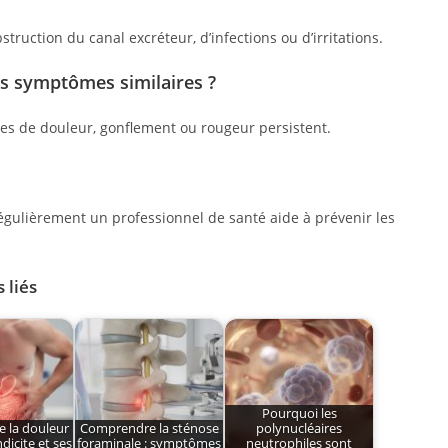
truction du canal excréteur, d’infections ou d’irritations.
es symptômes similaires ?
mes de douleur, gonflement ou rougeur persistent.
égulièrement un professionnel de santé aide à prévenir les
 liés
Pourquoi les
 la douleur
Comprendre la sténose
polynucléaires
ndicite et ses
foraminale : symptômes
neutrophiles sont