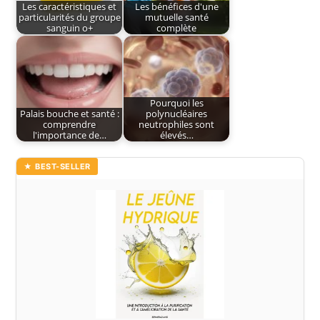
Les caractéristiques et
Les bénéfices d'une
particularités du groupe
mutuelle santé
sanguin o+
complète
Pourquoi les
Palais bouche et santé :
polynucléaires
comprendre
neutrophiles sont
l'importance de…
élevés…
★ BEST-SELLER