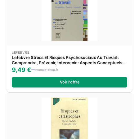
LEFEBVRE
Lefebvre Stress Et Risques Psychosociaux Au Travail :
Comprendre, Prévenir, Intervenir : Aspects Conceptuels
Et Théoriques, Facteurs De Risque Et De Protection, Outils
9,49 €
momox-shop.fr
Pratiques De Prévention
Voir l'offre