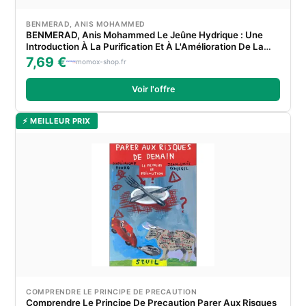
BENMERAD, ANIS MOHAMMED
BENMERAD, Anis Mohammed Le Jeûne Hydrique : Une
Introduction À La Purification Et À L'Amélioration De La
Santé: Comprendre Les Avantages Et Les Risques Du
7,69 €
momox-shop.fr
Jeûne Hydrique : Une Approche Complète Et Accessible
Voir l'offre
⚡ MEILLEUR PRIX
COMPRENDRE LE PRINCIPE DE PRECAUTION
Comprendre Le Principe De Precaution Parer Aux Risques