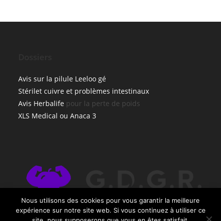
Dossiers
Avis sur la pilule Leeloo gé
Stérilet cuivre et problèmes intestinaux
Avis Herbalife
pour la perte de poids
XLS Medical ou Anaca 3
×
Nous utilisons des cookies pour vous garantir la meilleure
🔥 TOP VENTE
expérience sur notre site web. Si vous continuez à utiliser ce
BENMERAD, Anis Mohammed Le Jeûne
site, nous supposerons que vous en êtes satisfait.