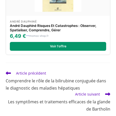
ANDRÉ DAUPHINÉ
André Dauphiné Risques Et Catastrophes : Observer,
Spatialiser, Comprendre, Gérer
6,49 €
momox-shop.fr
Voir l'offre
Read
Article précédent
more
Comprendre le rôle de la bilirubine conjuguée dans
articles
le diagnostic des maladies hépatiques
Article suivant
Les symptômes et traitements efficaces de la glande
de Bartholin